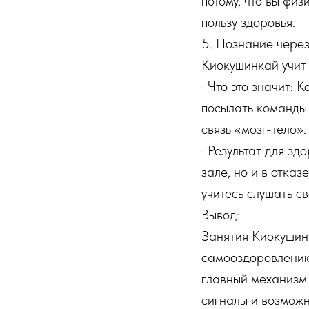
потому, что вы физ
пользу здоровья.
5. Познание через
Киокушинкай учит 
· Что это значит: 
посылать команды 
связь «мозг-тело».
· Результат для зд
зале, но и в отка
учитесь слушать св
Вывод:
Занятия Киокушинк
самооздоровлению
главный механизм 
сигналы и возможн