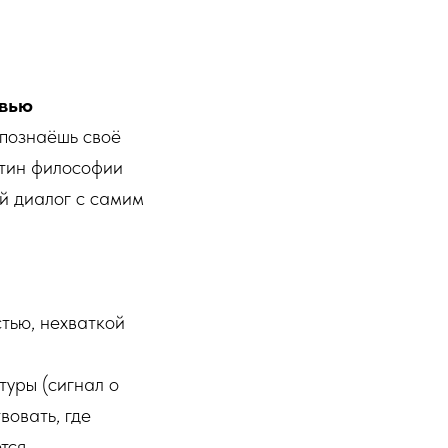
овью
 познаёшь своё
стин философии
ий диалог с самим
тью, нехваткой
туры (сигнал о
вовать, где
тся.