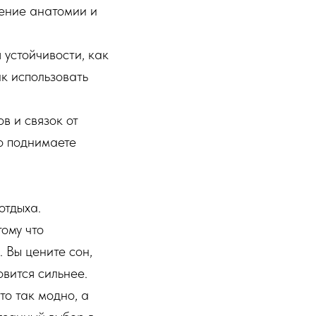
чение анатомии и
я устойчивости, как
ак использовать
в и связок от
но поднимаете
отдыха.
тому что
 Вы цените сон,
овится сильнее.
то так модно, а