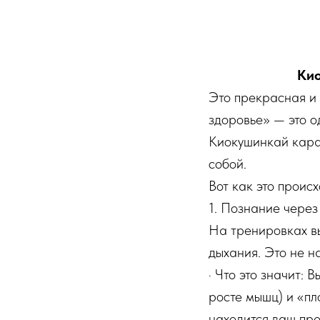
Кио
Это прекрасная и
здоровье» — это о
Киокушинкай карат
собой.
Вот как это проис
1. Познание через
На тренировках вы
дыхания. Это не н
· Что это значит: 
росте мышц) и «пл
находится ваш пре