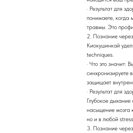
· Результат для зд
понимаете, когда 
травмы. Это проф
2. Познание чере
Киокушинкай удел
techniques.
· Что это значит: 
синхронизируете в
защищает внутренн
· Результат для з
Глубокое дыхание 
насыщение мозга к
но и в любой stres
3. Познание чере