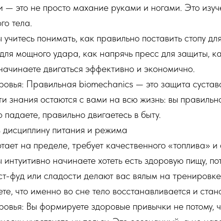
 — это не просто махание руками и ногами. Это изу
го тела.
Вы учитесь понимать, как правильно поставить стопу дл
для мощного удара, как напрячь пресс для защиты, к
начинаете двигаться эффективно и экономично.
оровья: Правильная biomechanics — это защита суставо
ти знания остаются с вами на всю жизнь: вы правиль
 падаете, правильно двигаетесь в быту.
з дисциплину питания и режима
отает на пределе, требует качественного «топлива» и 
Вы интуитивно начинаете хотеть есть здоровую пищу, по
аст-фуд или сладости делают вас вялым на тренировке.
те, что именно во сне тело восстанавливается и стан
оровья: Вы формируете здоровые привычки не потому, ч