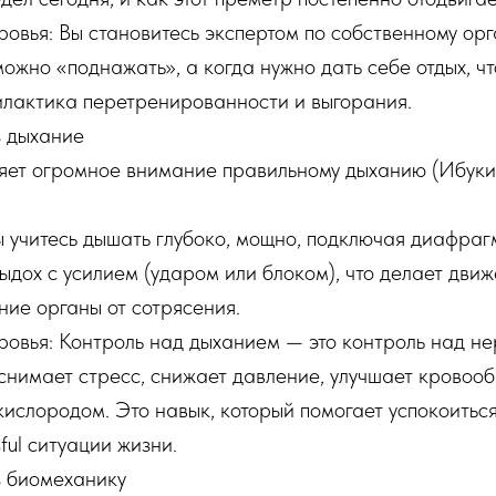
оровья: Вы становитесь экспертом по собственному ор
можно «поднажать», а когда нужно дать себе отдых, чт
илактика перетренированности и выгорания.
з дыхание
яет огромное внимание правильному дыханию (Ибуки)
Вы учитесь дышать глубоко, мощно, подключая диафраг
ыдох с усилием (ударом или блоком), что делает дви
ие органы от сотрясения.
доровья: Контроль над дыханием — это контроль над н
снимает стресс, снижает давление, улучшает кровоо
ислородом. Это навык, который помогает успокоиться 
sful ситуации жизни.
з биомеханику