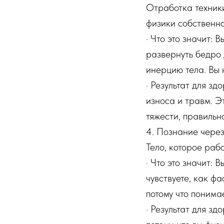
Отработка техники
физики собственно
· Что это значит: 
развернуть бедро 
инерцию тела. Вы 
· Результат для зд
износа и травм. Э
тяжести, правильно
4. Познание чере
Тело, которое раб
· Что это значит: 
чувствуете, как ф
потому что понимае
· Результат для зд