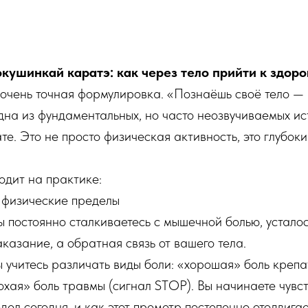
кушинкай каратэ: как через тело прийти к здор
 очень точная формулировка. «Познаёшь своё тело —
дна из фундаментальных, но часто неозвучиваемых и
е. Это не просто физическая активность, это глубок
ходит на практике:
 физические пределы
 постоянно сталкиваетесь с мышечной болью, усталос
аказание, а обратная связь от вашего тела.
Вы учитесь различать виды боли: «хорошая» боль крепа
охая» боль травмы (сигнал STOP). Вы начинаете чувст
дел сегодня, и как этот преметр постепенно отодвигае