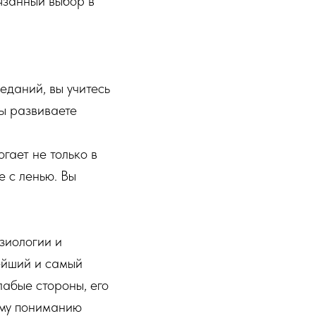
вязанный выбор в
седаний, вы учитесь
Вы развиваете
огает не только в
е с ленью. Вы
зиологии и
ейший и самый
лабые стороны, его
ному пониманию